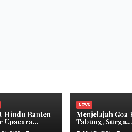
NEWS
t Hindu Banten
Menjelajah Goa 
r Upacara
Tabung, Surga
sti di Pantai
Geologi di Bera