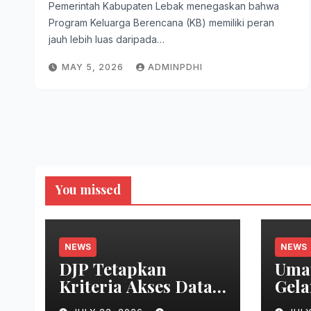
Pemerintah Kabupaten Lebak menegaskan bahwa
Program Keluarga Berencana (KB) memiliki peran
jauh lebih luas daripada…
MAY 5, 2026
ADMINPDHI
You missed
NEWS
NEWS
DJP Tetapkan
Uma
Kriteria Akses Data
Gela
Rekening Wajib
Mela