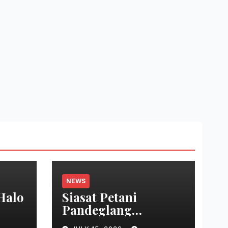
NEWS
Halo
Siasat Petani
Pandeglang
u
Amankan Sawah